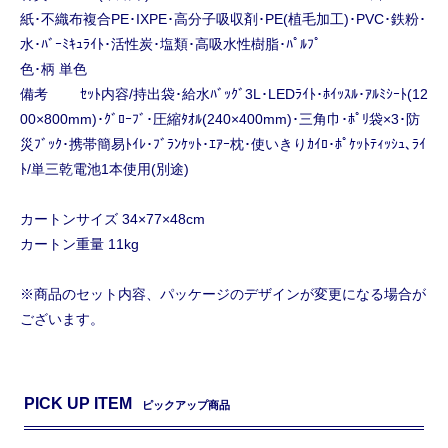
紙･不織布複合PE･IXPE･高分子吸収剤･PE(植毛加工)･PVC･鉄粉･
水･ﾊﾞｰﾐｷｭﾗｲﾄ･活性炭･塩類･高吸水性樹脂･ﾊﾟﾙﾌﾟ
色･柄 単色
備考 ｾｯﾄ内容/持出袋･給水ﾊﾞｯｸﾞ3L･LEDﾗｲﾄ･ﾎｲｯｽﾙ･ｱﾙﾐｼｰﾄ(12
00×800mm)･ｸﾞﾛｰﾌﾞ･圧縮ﾀｵﾙ(240×400mm)･三角巾･ﾎﾟﾘ袋×3･防
災ﾌﾞｯｸ･携帯簡易ﾄｲﾚ･ﾌﾞﾗﾝｹｯﾄ･ｴｱｰ枕･使いきりｶｲﾛ･ﾎﾟｹｯﾄﾃｨｯｼｭ､ﾗｲ
ﾄ/単三乾電池1本使用(別途)
カートンサイズ 34×77×48cm
カートン重量 11kg
※商品のセット内容、パッケージのデザインが変更になる場合が
ございます。
PICK UP ITEM
ピックアップ商品