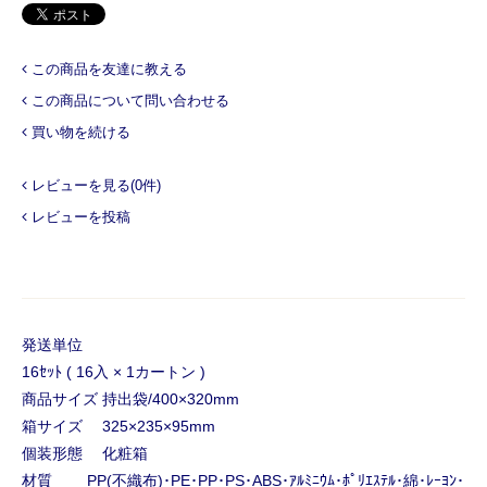
この商品を友達に教える
この商品について問い合わせる
買い物を続ける
レビューを見る(0件)
レビューを投稿
発送単位
16ｾｯﾄ ( 16入 × 1カートン )
商品サイズ 持出袋/400×320mm
箱サイズ 325×235×95mm
個装形態 化粧箱
材質 PP(不織布)･PE･PP･PS･ABS･ｱﾙﾐﾆｳﾑ･ﾎﾟﾘｴｽﾃﾙ･綿･ﾚｰﾖﾝ･