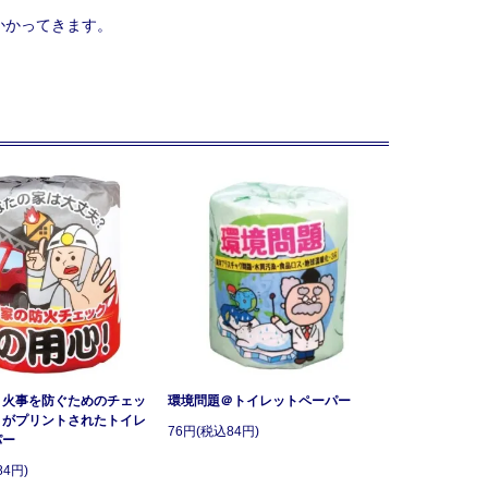
かかってきます。
：火事を防ぐためのチェッ
環境問題＠トイレットペーパー
トがプリントされたトイレ
76円(税込84円)
パー
84円)