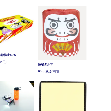
詐欺防止40W
85円)
招福ダルマ
60円(税込66円)