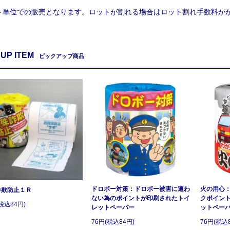
ト単位での販売となります。ロットが割れる場合はロット割れ手数料が
 UP ITEM
ピックアップ商品
ドロボー対策：ドロボー被害に遭わ
火の用心
詐欺防止１Ｒ
ない為のポイントが印刷されたトイ
クポイン
税込84円)
レットペーパー
ットペー
76円(税込84円)
76円(税込