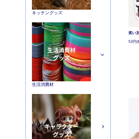
キッチングッズ
笑い
53円(
生活消費材