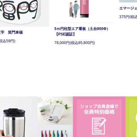
エマージ
375円(税込
5ｍ円柱型エア看板（土台800Φ）
文字 笑門来福
【PSE認証】
税込59円)
78,000円(税込85,800円)