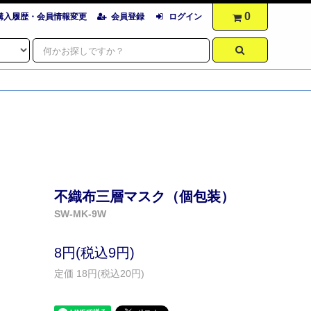
0
購入履歴・会員情報変更
会員登録
ログイン
不織布三層マスク（個包装）
SW-MK-9W
8円(税込9円)
定価 18円(税込20円)