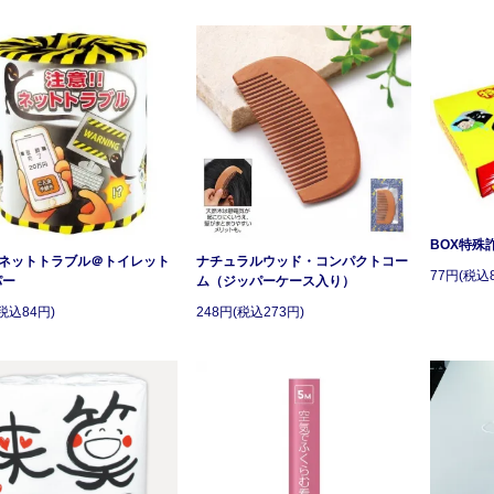
BOX特殊
!ネットトラブル＠トイレット
ナチュラルウッド・コンパクトコー
77円(税込
パー
ム（ジッパーケース入り）
税込84円)
248円(税込273円)