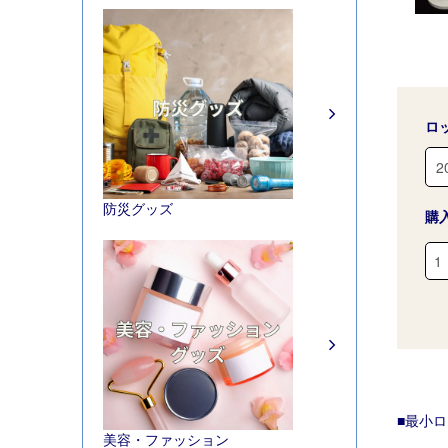
ロ
防災グッズ
購
■最小ロ
美容・ファッション