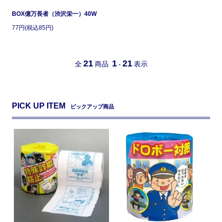
BOX億万長者（渋沢栄一）40W
77円(税込85円)
21
1
21
全
商品
-
表示
PICK UP ITEM
ピックアップ商品