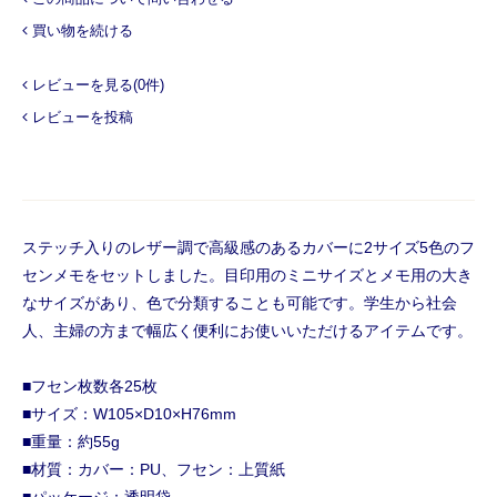
買い物を続ける
レビューを見る(0件)
レビューを投稿
ステッチ入りのレザー調で高級感のあるカバーに2サイズ5色のフ
センメモをセットしました。目印用のミニサイズとメモ用の大き
なサイズがあり、色で分類することも可能です。学生から社会
人、主婦の方まで幅広く便利にお使いいただけるアイテムです。
■フセン枚数各25枚
■サイズ：W105×D10×H76mm
■重量：約55g
■材質：カバー：PU、フセン：上質紙
■パッケージ：透明袋