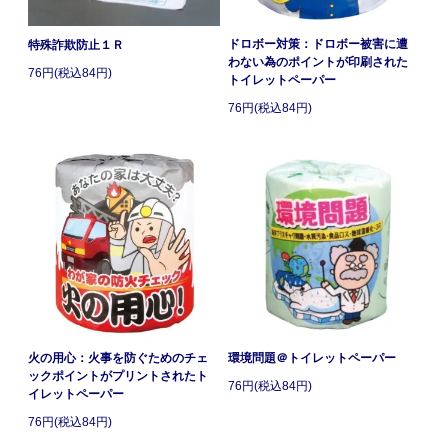
ドロボー対策：ドロボー被害に遭
特殊詐欺防止１Ｒ
わない為のポイントが印刷された
76円(税込84円)
トイレットペーパー
76円(税込84円)
火の用心：火事を防ぐためのチェ
環境問題＠トイレットペーパー
ックポイントがプリントされたト
76円(税込84円)
イレットペーパー
76円(税込84円)