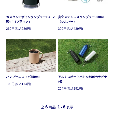
カスタムデザインタンブラーFC 2
真空ステンレスタンブラー350ml
50ml（ブラック）
（シルバー）
260円(税込286円)
399円(税込439円)
バンブーエコマグ350ml
アルミスポーツボトル500(カラビナ
付)
103円(税込114円)
264円(税込291円)
6
1
6
全
商品
-
表示