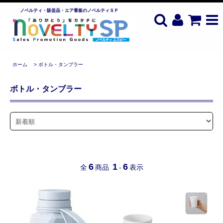
ノベルティ・販促品・エア看板のノベルティＳＰ
ホーム
>
ボトル・タンブラー
ボトル・タンブラー
6
1
6
全
商品
-
表示