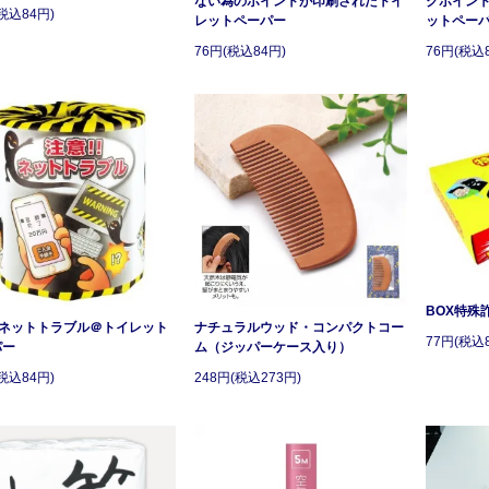
ない為のポイントが印刷されたトイ
クポイン
税込84円)
レットペーパー
ットペー
76円(税込84円)
76円(税込
BOX特殊
!ネットトラブル＠トイレット
ナチュラルウッド・コンパクトコー
77円(税込
パー
ム（ジッパーケース入り）
税込84円)
248円(税込273円)