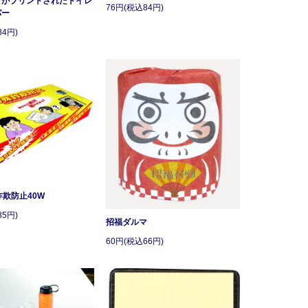
トがプリントされたトイレ
76円(税込84円)
パー
84円)
詐欺防止40W
85円)
招福ダルマ
60円(税込66円)