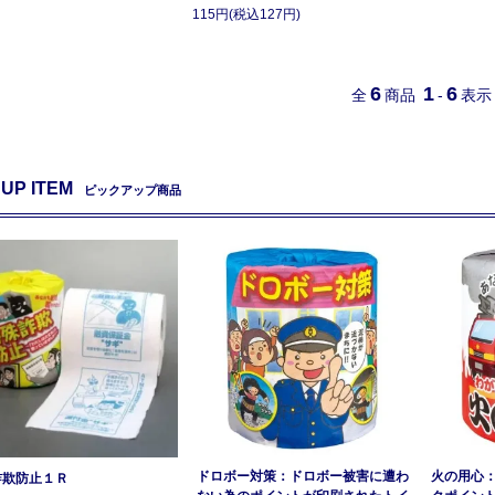
115円(税込127円)
6
1
6
全
商品
-
表示
 UP ITEM
ピックアップ商品
ドロボー対策：ドロボー被害に遭わ
火の用心
詐欺防止１Ｒ