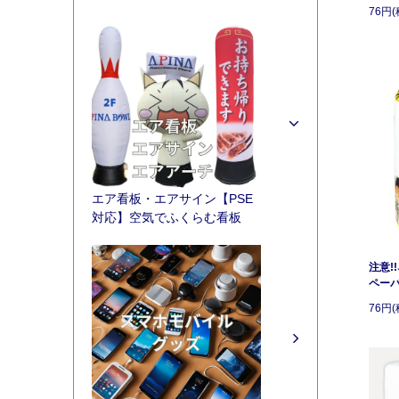
76円(
エア看板・エアサイン【PSE
対応】空気でふくらむ看板
注意!
ペー
76円(