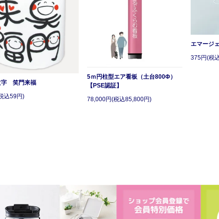
エマージ
375円(税込
5ｍ円柱型エア看板（土台800Φ）
文字 笑門来福
【PSE認証】
税込59円)
78,000円(税込85,800円)