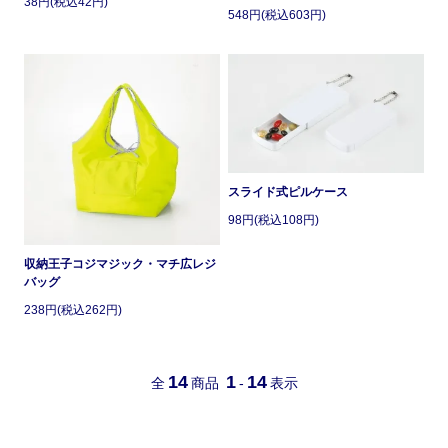
38円(税込42円)
548円(税込603円)
スライド式ピルケース
98円(税込108円)
収納王子コジマジック・マチ広レジ
バッグ
238円(税込262円)
14
1
14
全
商品
-
表示