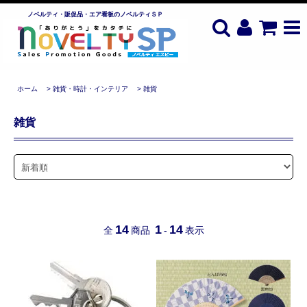
ノベルティ・販促品・エア看板のノベルティＳＰ
ホーム
>
雑貨・時計・インテリア
>
雑貨
雑貨
14
1
14
全
商品
-
表示