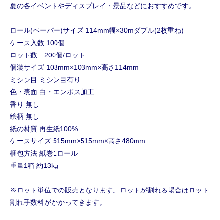
夏の各イベントやディスプレイ・景品などにおすすめです。
ロール(ペーパー)サイズ 114mm幅×30mダブル(2枚重ね)
ケース入数 100個
ロット数 200個/ロット
個装サイズ 103mm×103mm×高さ114mm
ミシン目 ミシン目有り
色・表面 白・エンボス加工
香り 無し
絵柄 無し
紙の材質 再生紙100%
ケースサイズ 515mm×515mm×高さ480mm
梱包方法 紙巻1ロール
重量1箱 約13kg
※ロット単位での販売となります。ロットが割れる場合はロット
割れ手数料がかかってきます。