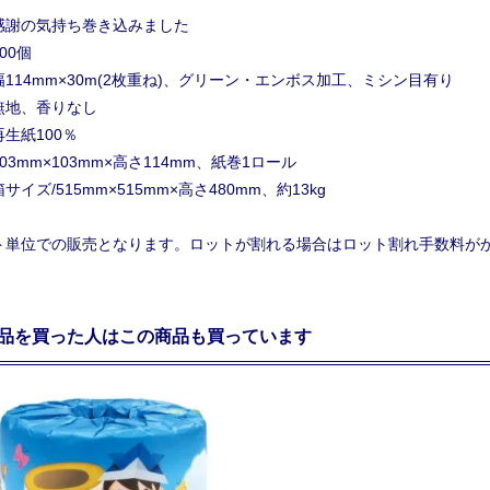
感謝の気持ち巻き込みました
00個
114mm×30m(2枚重ね)、グリーン・エンボス加工、ミシン目有り
無地、香りなし
生紙100％
03mm×103mm×高さ114mm、紙巻1ロール
サイズ/515mm×515mm×高さ480mm、約13kg
ト単位での販売となります。ロットが割れる場合はロット割れ手数料が
品を買った人はこの商品も買っています