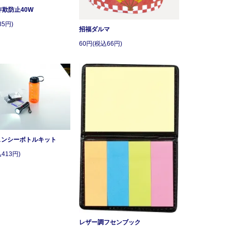
詐欺防止40W
85円)
招福ダルマ
60円(税込66円)
ェンシーボトルキット
413円)
レザー調フセンブック