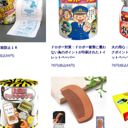
ドロボー対策：ドロボー被害に遭わ
火の用心
詐欺防止１Ｒ
ない為のポイントが印刷されたトイ
クポイン
税込84円)
レットペーパー
ットペー
76円(税込84円)
76円(税込