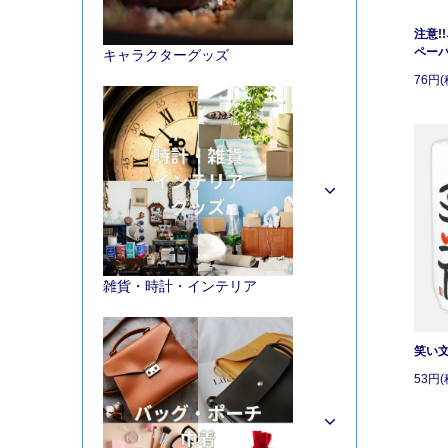
注意!
ペー
キャラクターグッズ
76円(
雑貨・時計・インテリア
笑い
53円(