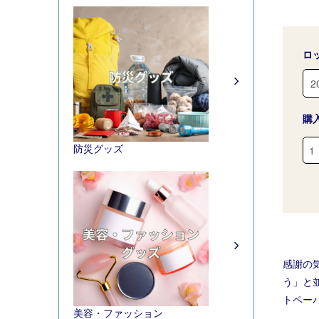
ロ
購
防災グッズ
感謝の
う」と
トペー
美容・ファッション