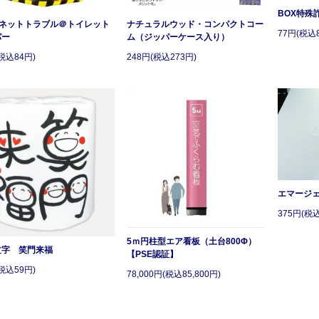
BOX特殊
!ネットトラブル＠トイレット
ナチュラルウッド・コンパクトコー
77円(税込
パー
ム（ジッパーケース入り）
税込84円)
248円(税込273円)
エマージ
375円(税込
5ｍ円柱型エア看板（土台800Φ）
文字 笑門来福
【PSE認証】
税込59円)
78,000円(税込85,800円)