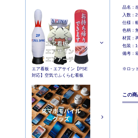
品名：
入数：2
仕様：幅
色柄：
材質：再
包装：1
備考：箱
エア看板・エアサイン【PSE
※ロッ
対応】空気でふくらむ看板
この商