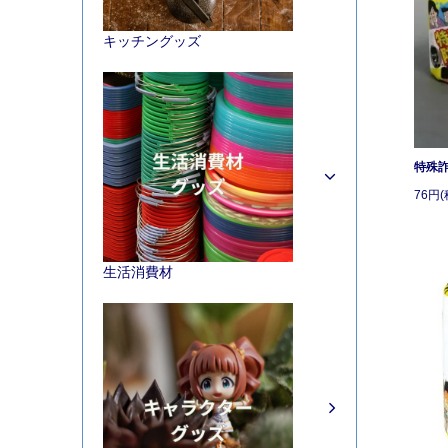
キッチングッズ
特殊
76円(
生活消費材