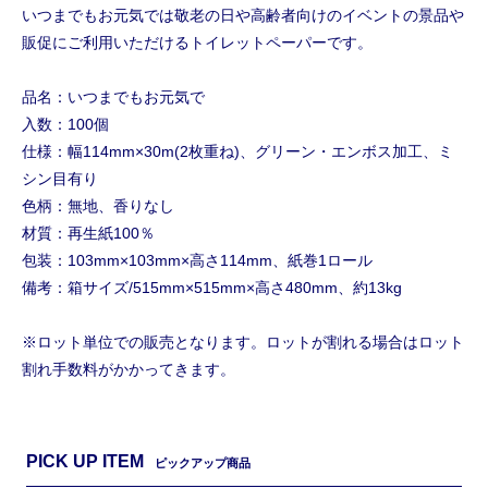
いつまでもお元気では敬老の日や高齢者向けのイベントの景品や
販促にご利用いただけるトイレットペーパーです。
品名：いつまでもお元気で
入数：100個
仕様：幅114mm×30m(2枚重ね)、グリーン・エンボス加工、ミ
シン目有り
色柄：無地、香りなし
材質：再生紙100％
包装：103mm×103mm×高さ114mm、紙巻1ロール
備考：箱サイズ/515mm×515mm×高さ480mm、約13kg
※ロット単位での販売となります。ロットが割れる場合はロット
割れ手数料がかかってきます。
PICK UP ITEM
ピックアップ商品