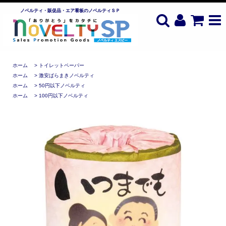
ノベルティ・販促品・エア看板のノベルティＳＰ
ホーム
>
トイレットペーパー
ホーム
>
激安ばらまきノベルティ
ホーム
>
50円以下ノベルティ
ホーム
>
100円以下ノベルティ