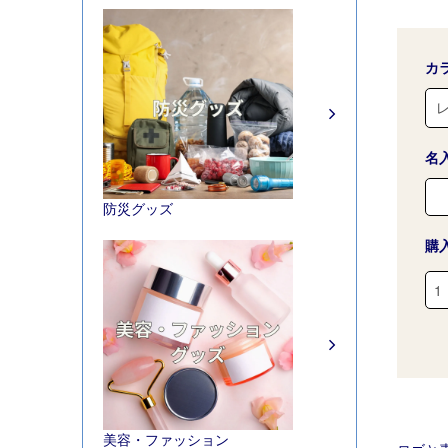
カ
名
防災グッズ
購
美容・ファッション