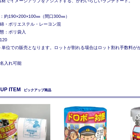
素材でイメージアップをアシストする、かわいらしいランチトート。
：約190×200×100㎜（間口300㎜）
：綿・ポリエステル・レーヨン混
状態：ポリ袋入
120
ト単位での販売となります。ロットが割れる場合はロット割れ手数料が
：名入れ可能
 UP ITEM
ピックアップ商品