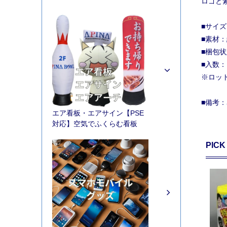
ロゴと
■サイズ
■素材
■梱包
■入数：
※ロッ
■備考
エア看板・エアサイン【PSE
対応】空気でふくらむ看板
PICK