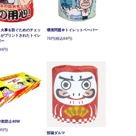
：火事を防ぐためのチェッ
環境問題＠トイレットペーパー
トがプリントされたトイレ
76円(税込84円)
パー
84円)
詐欺防止40W
85円)
招福ダルマ