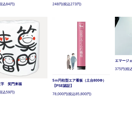
税込84円)
248円(税込273円)
エマージ
375円(税込
5ｍ円柱型エア看板（土台800Φ）
文字 笑門来福
【PSE認証】
税込59円)
78,000円(税込85,800円)