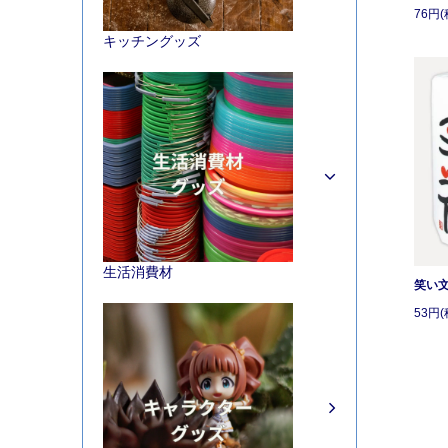
76円(
キッチングッズ
生活消費材
笑い
53円(