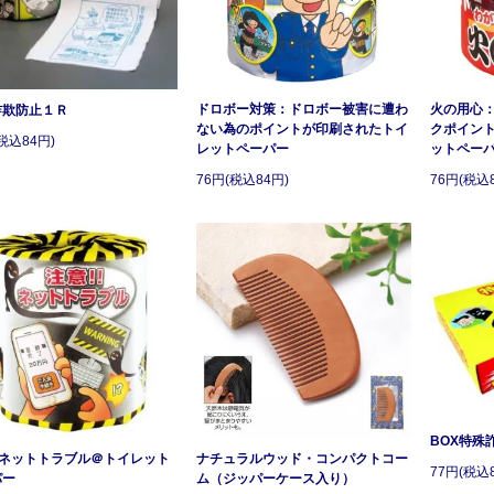
ドロボー対策：ドロボー被害に遭わ
火の用心
詐欺防止１Ｒ
ない為のポイントが印刷されたトイ
クポイン
税込84円)
レットペーパー
ットペー
76円(税込84円)
76円(税込
BOX特殊
!ネットトラブル＠トイレット
ナチュラルウッド・コンパクトコー
77円(税込
パー
ム（ジッパーケース入り）