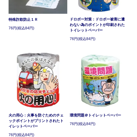
ドロボー対策：ドロボー被害に遭
特殊詐欺防止１Ｒ
わない為のポイントが印刷された
76円(税込84円)
トイレットペーパー
76円(税込84円)
火の用心：火事を防ぐためのチェ
環境問題＠トイレットペーパー
ックポイントがプリントされたト
76円(税込84円)
イレットペーパー
76円(税込84円)