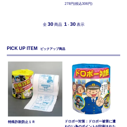
278円(税込306円)
30
1
30
全
商品
-
表示
PICK UP ITEM
ピックアップ商品
ドロボー対策：ドロボー被害に遭
特殊詐欺防止１Ｒ
わない為のポイントが印刷された